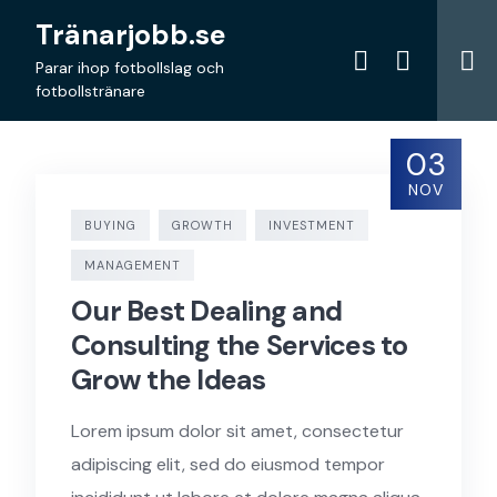
Skip
Tränarjobb.se
to
content
Parar ihop fotbollslag och
fotbollstränare
03
NOV
BUYING
GROWTH
INVESTMENT
MANAGEMENT
Our Best Dealing and
Consulting the Services to
Grow the Ideas
Lorem ipsum dolor sit amet, consectetur
adipiscing elit, sed do eiusmod tempor