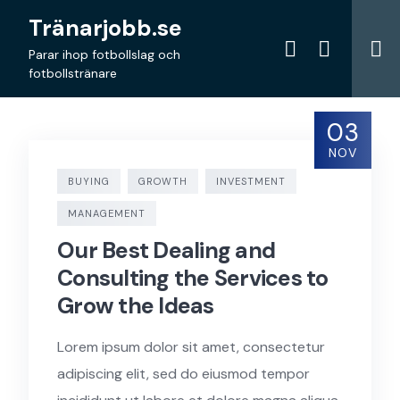
Skip
Tränarjobb.se
to
content
Parar ihop fotbollslag och
fotbollstränare
03
NOV
BUYING
GROWTH
INVESTMENT
MANAGEMENT
Our Best Dealing and
Consulting the Services to
Grow the Ideas
Lorem ipsum dolor sit amet, consectetur
adipiscing elit, sed do eiusmod tempor