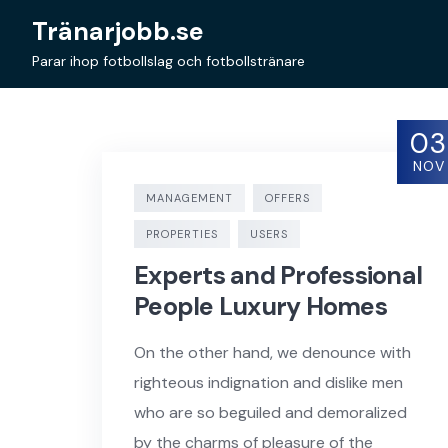
Skip
Tränarjobb.se
to
content
Parar ihop fotbollslag och fotbollstränare
03
NOV
MANAGEMENT
OFFERS
PROPERTIES
USERS
Experts and Professional
People Luxury Homes
On the other hand, we denounce with
righteous indignation and dislike men
who are so beguiled and demoralized
by the charms of pleasure of the