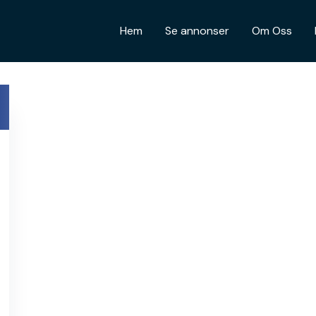
Hem
Se annonser
Om Oss